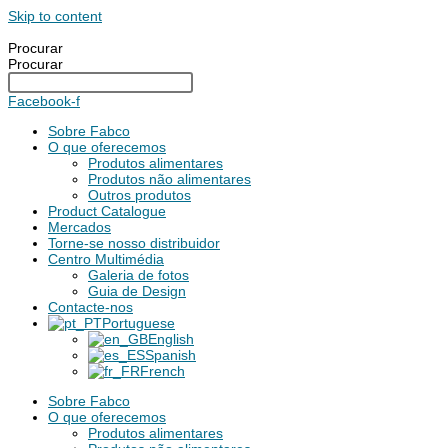
Skip to content
Procurar
Procurar
Facebook-f
Sobre Fabco
O que oferecemos
Produtos alimentares
Produtos não alimentares
Outros produtos
Product Catalogue
Mercados
Torne-se nosso distribuidor
Centro Multimédia
Galeria de fotos
Guia de Design
Contacte-nos
Portuguese
English
Spanish
French
Sobre Fabco
O que oferecemos
Produtos alimentares