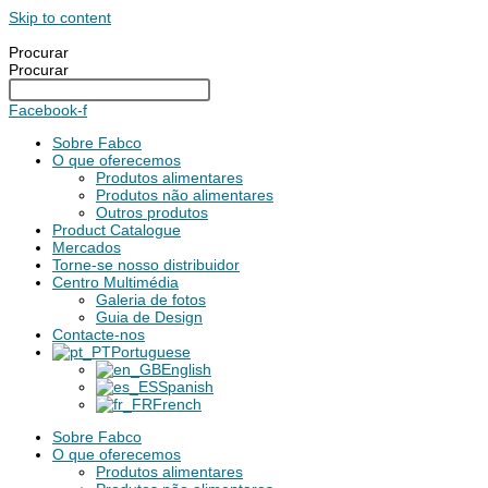
Skip to content
Procurar
Procurar
Facebook-f
Sobre Fabco
O que oferecemos
Produtos alimentares
Produtos não alimentares
Outros produtos
Product Catalogue
Mercados
Torne-se nosso distribuidor
Centro Multimédia
Galeria de fotos
Guia de Design
Contacte-nos
Portuguese
English
Spanish
French
Sobre Fabco
O que oferecemos
Produtos alimentares