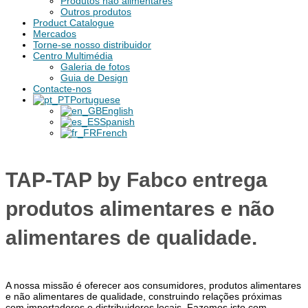
Produtos não alimentares
Outros produtos
Product Catalogue
Mercados
Torne-se nosso distribuidor
Centro Multimédia
Galeria de fotos
Guia de Design
Contacte-nos
Portuguese
English
Spanish
French
TAP-TAP by Fabco entrega
produtos alimentares e não
alimentares de qualidade.
A nossa missão é oferecer aos consumidores, produtos alimentares
e não alimentares de qualidade, construindo relações próximas
com importadores e distribuidores locais. Fazemos isto com