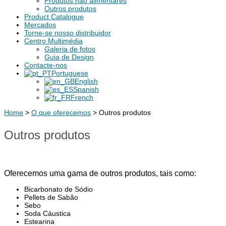
Produtos não alimentares
Outros produtos
Product Catalogue
Mercados
Torne-se nosso distribuidor
Centro Multimédia
Galeria de fotos
Guia de Design
Contacte-nos
Portuguese
English
Spanish
French
Home
>
O que oferecemos
>
Outros produtos
Outros produtos
Oferecemos uma gama de outros produtos, tais como:
Bicarbonato de Sódio
Pellets de Sabão
Sebo
Soda Cáustica
Estearina