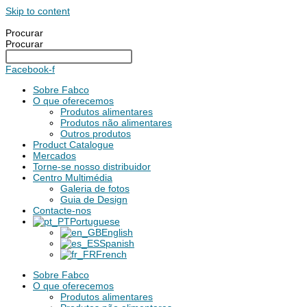
Skip to content
Procurar
Procurar
Facebook-f
Sobre Fabco
O que oferecemos
Produtos alimentares
Produtos não alimentares
Outros produtos
Product Catalogue
Mercados
Torne-se nosso distribuidor
Centro Multimédia
Galeria de fotos
Guia de Design
Contacte-nos
Portuguese
English
Spanish
French
Sobre Fabco
O que oferecemos
Produtos alimentares