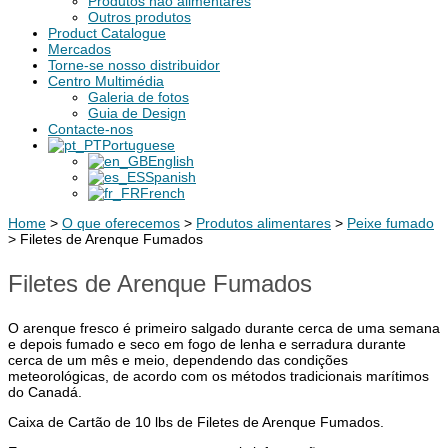
Produtos não alimentares
Outros produtos
Product Catalogue
Mercados
Torne-se nosso distribuidor
Centro Multimédia
Galeria de fotos
Guia de Design
Contacte-nos
Portuguese
English
Spanish
French
Home
>
O que oferecemos
>
Produtos alimentares
>
Peixe fumado
>
Filetes de Arenque Fumados
Filetes de Arenque Fumados
O arenque fresco é primeiro salgado durante cerca de uma semana
e depois fumado e seco em fogo de lenha e serradura durante
cerca de um mês e meio, dependendo das condições
meteorológicas, de acordo com os métodos tradicionais marítimos
do Canadá.
Caixa de Cartão de 10 lbs de Filetes de Arenque Fumados.