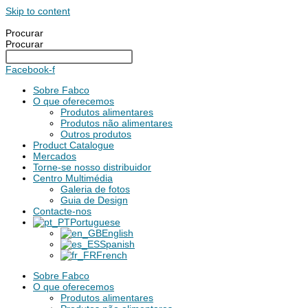
Skip to content
Procurar
Procurar
Facebook-f
Sobre Fabco
O que oferecemos
Produtos alimentares
Produtos não alimentares
Outros produtos
Product Catalogue
Mercados
Torne-se nosso distribuidor
Centro Multimédia
Galeria de fotos
Guia de Design
Contacte-nos
Portuguese
English
Spanish
French
Sobre Fabco
O que oferecemos
Produtos alimentares