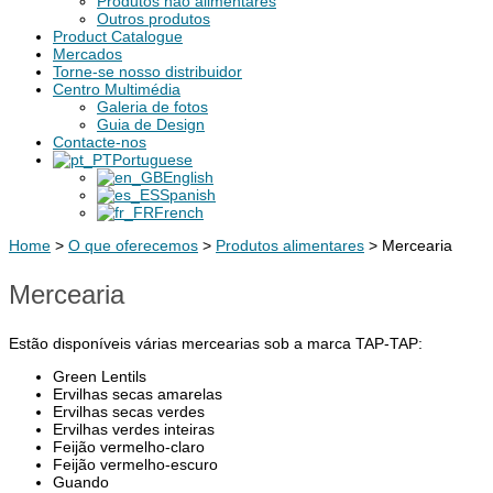
Produtos não alimentares
Outros produtos
Product Catalogue
Mercados
Torne-se nosso distribuidor
Centro Multimédia
Galeria de fotos
Guia de Design
Contacte-nos
Portuguese
English
Spanish
French
Home
>
O que oferecemos
>
Produtos alimentares
>
Mercearia
Mercearia
Estão disponíveis várias mercearias sob a marca TAP-TAP:
Green Lentils
Ervilhas secas amarelas
Ervilhas secas verdes
Ervilhas verdes inteiras
Feijão vermelho-claro
Feijão vermelho-escuro
Guando