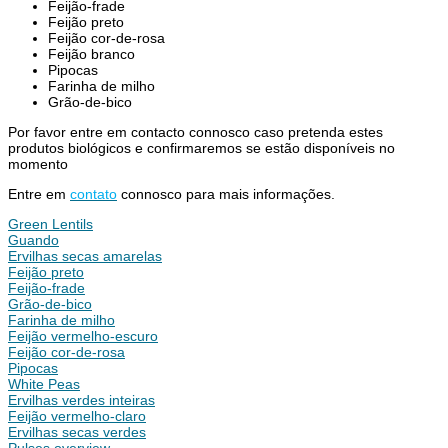
Feijão-frade
Feijão preto
Feijão cor-de-rosa
Feijão branco
Pipocas
Farinha de milho
Grão-de-bico
Por favor entre em contacto connosco caso pretenda estes
produtos biológicos e confirmaremos se estão disponíveis no
momento
Entre em
contato
connosco para mais informações.
Green Lentils
Guando
Ervilhas secas amarelas
Feijão preto
Feijão-frade
Grão-de-bico
Farinha de milho
Feijão vermelho-escuro
Feijão cor-de-rosa
Pipocas
White Peas
Ervilhas verdes inteiras
Feijão vermelho-claro
Ervilhas secas verdes
Pulses overview