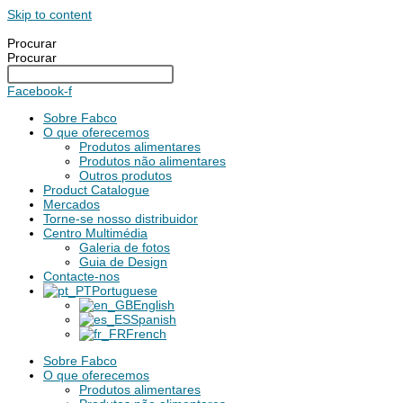
Skip to content
Procurar
Procurar
Facebook-f
Sobre Fabco
O que oferecemos
Produtos alimentares
Produtos não alimentares
Outros produtos
Product Catalogue
Mercados
Torne-se nosso distribuidor
Centro Multimédia
Galeria de fotos
Guia de Design
Contacte-nos
Portuguese
English
Spanish
French
Sobre Fabco
O que oferecemos
Produtos alimentares