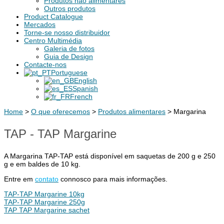
Produtos não alimentares
Outros produtos
Product Catalogue
Mercados
Torne-se nosso distribuidor
Centro Multimédia
Galeria de fotos
Guia de Design
Contacte-nos
Portuguese
English
Spanish
French
Home
>
O que oferecemos
>
Produtos alimentares
>
Margarina
TAP - TAP Margarine
A Margarina TAP-TAP está disponível em saquetas de 200 g e 250
g e em baldes de 10 kg.
Entre em
contato
connosco para mais informações.
TAP-TAP Margarine 10kg
TAP-TAP Margarine 250g
TAP TAP Margarine sachet