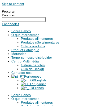
Skip to content
Procurar
Procurar
Facebook-f
Sobre Fabco
O que oferecemos
Produtos alimentares
Produtos não alimentares
Outros produtos
Product Catalogue
Mercados
Torne-se nosso distribuidor
Centro Multimédia
Galeria de fotos
Guia de Design
Contacte-nos
Portuguese
English
Spanish
French
Sobre Fabco
O que oferecemos
Produtos alimentares