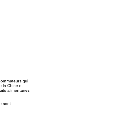
nsommateurs qui
e la Chine et
its alimentaires
e sont